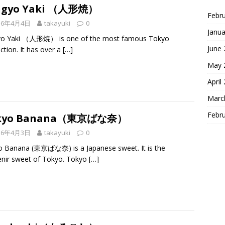
ngyo Yaki （人形焼）
Febr
16年4月4日
takayuki
0
Janua
yo Yaki （人形焼） is one of the most famous Tokyo
June
ction. It has over a
[…]
May 
April
Marc
Febr
kyo Banana（東京ばな奈）
16年4月3日
takayuki
0
 Banana (東京ばな奈) is a Japanese sweet. It is the
nir sweet of Tokyo. Tokyo
[…]