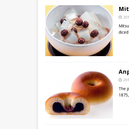
Mi
20
Mits
diced
An
20
The p
1875,