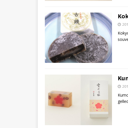
Ko
20
Kokyo
souve
Ku
20
Kumo
gelle