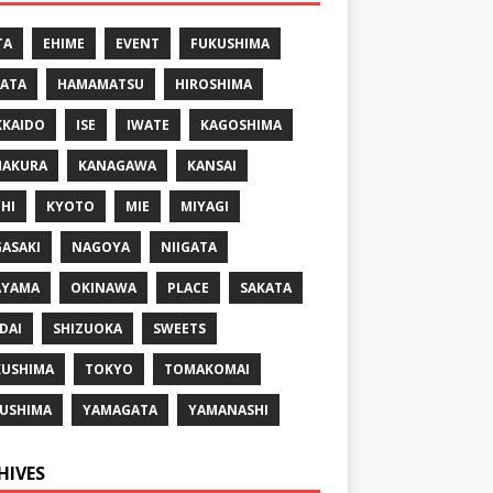
TA
EHIME
EVENT
FUKUSHIMA
ATA
HAMAMATSU
HIROSHIMA
KAIDO
ISE
IWATE
KAGOSHIMA
MAKURA
KANAGAWA
KANSAI
HI
KYOTO
MIE
MIYAGI
ASAKI
NAGOYA
NIIGATA
AYAMA
OKINAWA
PLACE
SAKATA
DAI
SHIZUOKA
SWEETS
USHIMA
TOKYO
TOMAKOMAI
USHIMA
YAMAGATA
YAMANASHI
HIVES