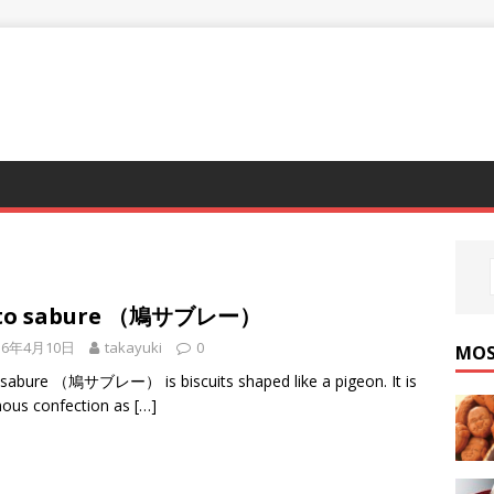
）
to sabure （鳩サブレー）
16年4月10日
takayuki
0
MOS
sabure （鳩サブレー） is biscuits shaped like a pigeon. It is
ous confection as
[…]