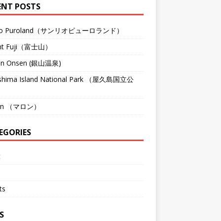
ENT POSTS
rio Puroland（サンリオピューロランド）
nt Fuji（富士山）
an Onsen (銀山温泉)
shima Island National Park （屋久島国立公
on （マロン）
EGORIES
t
ts
S