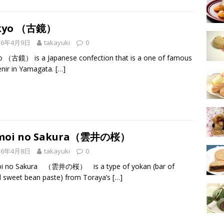
kyo （古鏡）
16年4月9日
takayuki
0
 （古鏡） is a Japanese confection that is a one of famous
nir in Yamagata.
[…]
moi no Sakura（雲井の桜）
16年4月8日
takayuki
0
i no Sakura （雲井の桜） is a type of yokan (bar of
d sweet bean paste) from Toraya’s
[…]