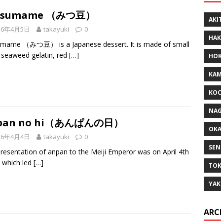
tsumame （みつ豆）
AKI
16年4月5日
takayuki
0
HAK
umame （みつ豆） is a Japanese dessert. It is made of small
 seaweed gelatin, red
[…]
HOK
KA
KOC
NAG
pan no hi（あんぱんの日）
OK
16年4月4日
takayuki
0
SEN
resentation of anpan to the Meiji Emperor was on April 4th
 which led
[…]
TOK
YAK
ARC