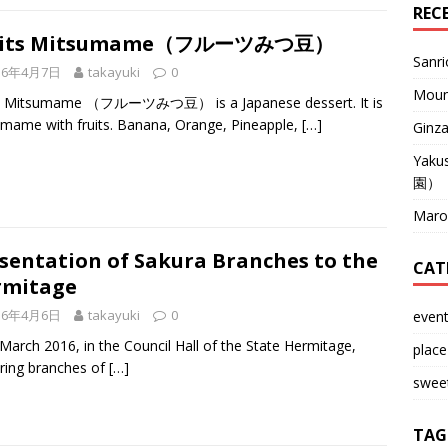
REC
uits Mitsumame（フルーツみつ豆）
San
16年4月7日
takayuki
0
Mou
ts Mitsumame （フルーツみつ豆） is a Japanese dessert. It is
mame with fruits. Banana, Orange, Pineapple,
[…]
Ginz
Yaku
園）
Mar
sentation of Sakura Branches to the
CAT
rmitage
16年4月6日
takayuki
0
even
March 2016, in the Council Hall of the State Hermitage,
place
ring branches of
[…]
swee
TAG