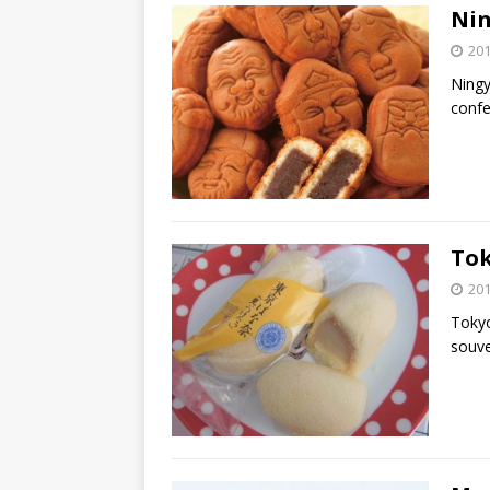
Ni
20
Ning
confe
To
20
Tokyo
souve