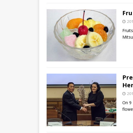
Fr
20
Frui
Mitsu
Pre
He
20
On 9 
flowe