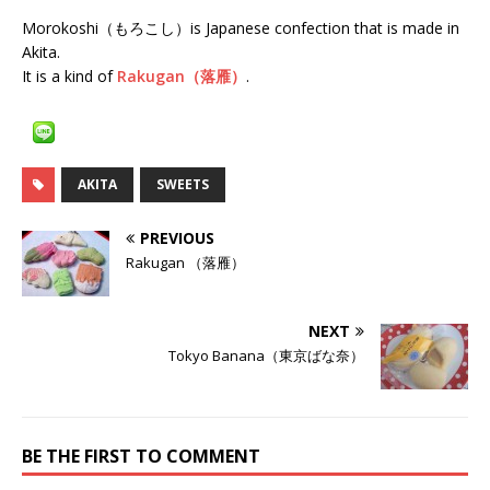
Morokoshi（もろこし）is Japanese confection that is made in
Akita.
It is a kind of
Rakugan（落雁）
.
AKITA
SWEETS
PREVIOUS
Rakugan （落雁）
NEXT
Tokyo Banana（東京ばな奈）
BE THE FIRST TO COMMENT