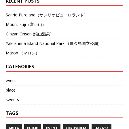
RECENT POSTS
Sanrio Puroland（サンリオピューロランド）
Mount Fuji（富士山）
Ginzan Onsen (銀山温泉)
Yakushima Island National Park （屋久島国立公園）
Maron （マロン）
CATEGORIES
event
place
sweets
TAGS
AKITA
EHIME
EVENT
FUKUSHIMA
HAKATA