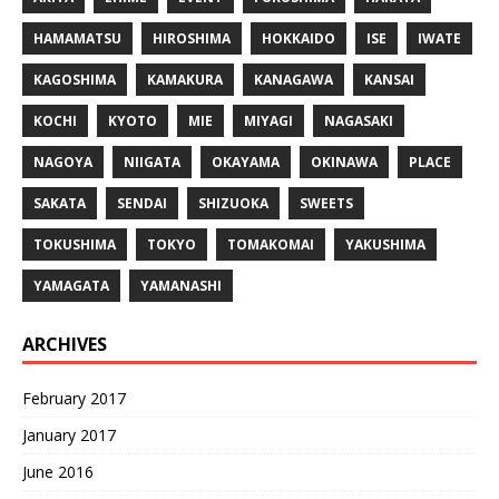
HAMAMATSU
HIROSHIMA
HOKKAIDO
ISE
IWATE
KAGOSHIMA
KAMAKURA
KANAGAWA
KANSAI
KOCHI
KYOTO
MIE
MIYAGI
NAGASAKI
NAGOYA
NIIGATA
OKAYAMA
OKINAWA
PLACE
SAKATA
SENDAI
SHIZUOKA
SWEETS
TOKUSHIMA
TOKYO
TOMAKOMAI
YAKUSHIMA
YAMAGATA
YAMANASHI
ARCHIVES
February 2017
January 2017
June 2016