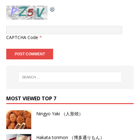
CAPTCHA Code
*
MOST VIEWED TOP 7
Ningyo Yaki （人形焼）
Hakata torimon （博多通りもん）