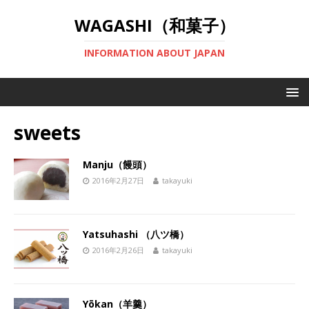
WAGASHI（和菓子）
INFORMATION ABOUT JAPAN
sweets
Manju（饅頭）
2016年2月27日
takayuki
Yatsuhashi （八ツ橋）
2016年2月26日
takayuki
Yōkan（羊羹）