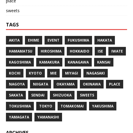
place
sweets
TAGS
AKITA
EHIME
EVENT
FUKUSHIMA
HAKATA
HAMAMATSU
HIROSHIMA
HOKKAIDO
ISE
IWATE
KAGOSHIMA
KAMAKURA
KANAGAWA
KANSAI
KOCHI
KYOTO
MIE
MIYAGI
NAGASAKI
NAGOYA
NIIGATA
OKAYAMA
OKINAWA
PLACE
SAKATA
SENDAI
SHIZUOKA
SWEETS
TOKUSHIMA
TOKYO
TOMAKOMAI
YAKUSHIMA
YAMAGATA
YAMANASHI
ARCHIVES