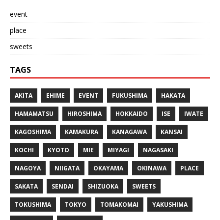
event
place
sweets
TAGS
AKITA
EHIME
EVENT
FUKUSHIMA
HAKATA
HAMAMATSU
HIROSHIMA
HOKKAIDO
ISE
IWATE
KAGOSHIMA
KAMAKURA
KANAGAWA
KANSAI
KOCHI
KYOTO
MIE
MIYAGI
NAGASAKI
NAGOYA
NIIGATA
OKAYAMA
OKINAWA
PLACE
SAKATA
SENDAI
SHIZUOKA
SWEETS
TOKUSHIMA
TOKYO
TOMAKOMAI
YAKUSHIMA